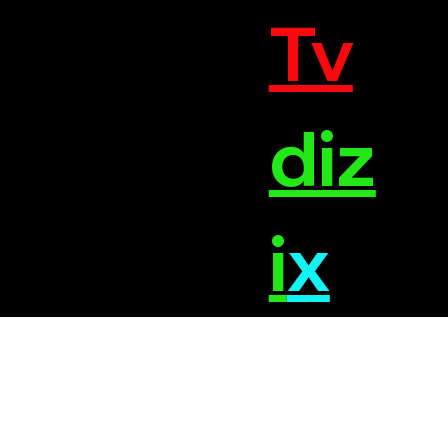
Tv
diz
i
x