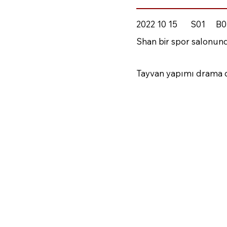
2022 10 15
S01
B0
Shan bir spor salonun
Tayvan yapımı drama di