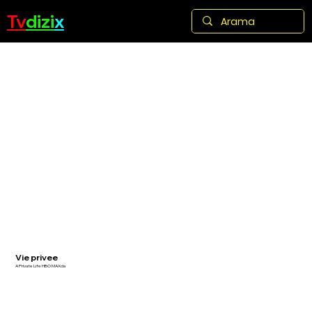
Tv
dizi
x
Vie privee
A Private Life HBO MAXda