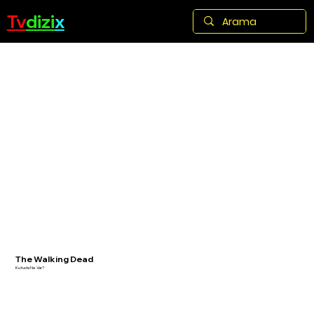
Tv
dizi
x
The Walking Dead
Kutuda Ne Var?