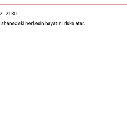
2
21:30
pishanedeki herkesin hayatını riske atar.