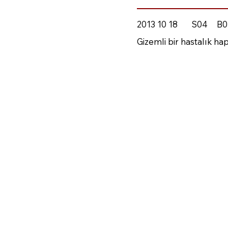
2013 10 18
S04
B0
Gizemli bir hastalık ha