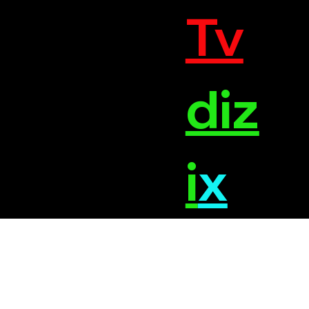
Tv
diz
i
x