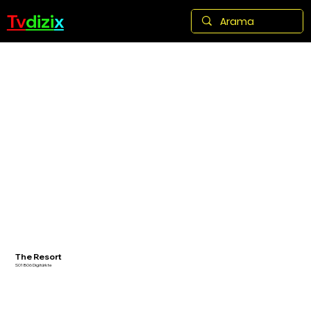
Tv
dizi
x
The Resort
S01 B06 Digitürkte