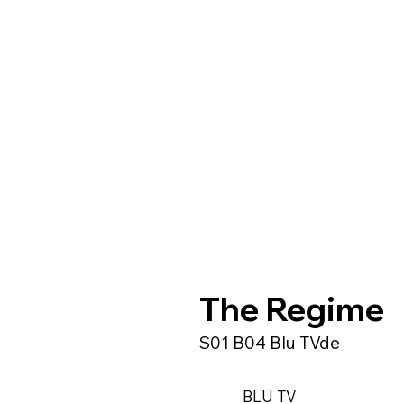
The Regime
S01 B04 Blu TVde
BLU TV