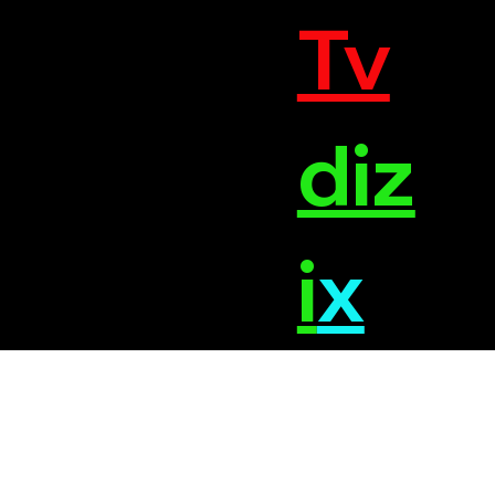
Tv
diz
i
x