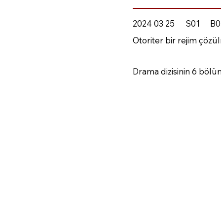
2024 03 25
S01
B0
Otoriter bir rejim çöz
Drama dizisinin 6 bölü