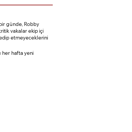
 bir günde, Robby
itik vakalar ekip içi
 edip etmeyeceklerini
u her hafta yeni