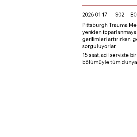
2026 01 17
S02
B0
Pittsburgh Trauma Medi
yeniden toparlanmaya çal
gerilimleri artırırken
sorguluyorlar.
15 saat, acil serviste 
bölümüyle tüm dünya 