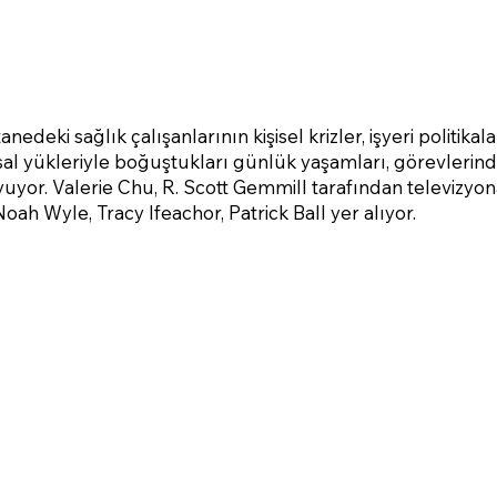
nedeki sağlık çalışanlarının kişisel krizler, işyeri politikalar
l yükleriyle boğuştukları günlük yaşamları, görevlerind
yuyor. Valerie Chu, R. Scott Gemmill tarafından televizyon
Noah Wyle, Tracy Ifeachor, Patrick Ball yer alıyor.