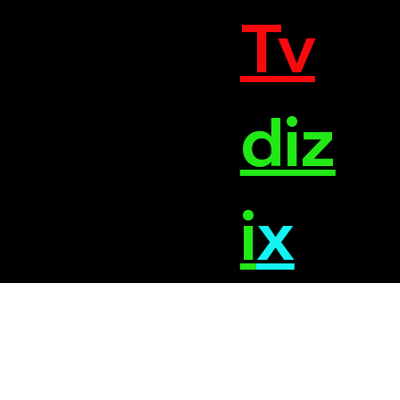
Tv
diz
i
x