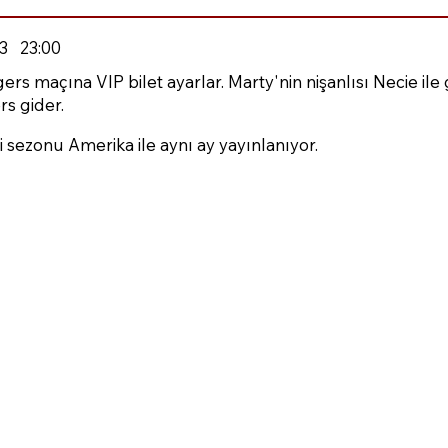
3
23:00
 maçına VIP bilet ayarlar. Marty'nin nişanlısı Necie ile g
rs gider.
i sezonu Amerika ile aynı ay yayınlanıyor.