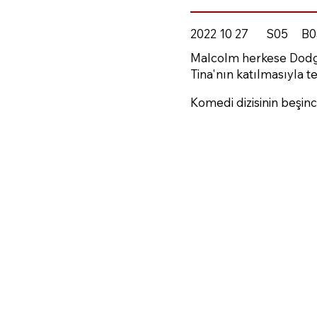
2022 10 27
S05
B0
Malcolm herkese Dodgers
Tina'nın katılmasıyla te
Komedi dizisinin beşinc