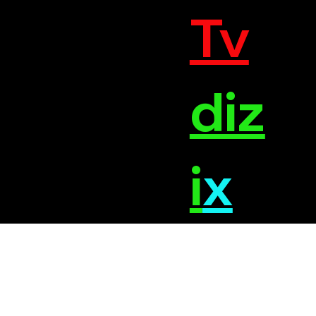
Tv
diz
i
x