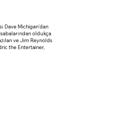
ısı Dave Michigan'dan
 kasabalarından oldukça
yazılan ve Jim Reynolds
ic the Entertainer,