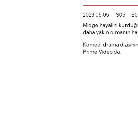
2023 05 05
S05
B0
Midge hayalini kurduğ
daha yakın olmanın ha
Komedi drama dizisini
Prime Video'da.