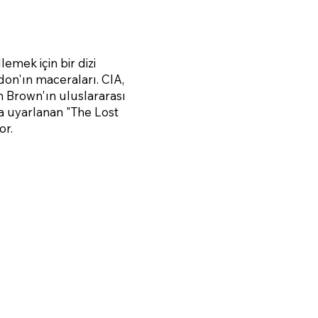
emek için bir dizi
n'ın maceraları. CIA,
n Brown'ın uluslararası
a uyarlanan "The Lost
or.