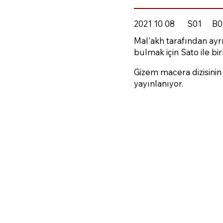
2021 10 08
S01
B0
Mal'akh tarafından ayr
bulmak için Sato ile birl
Gizem macera dizisini
yayınlanıyor.