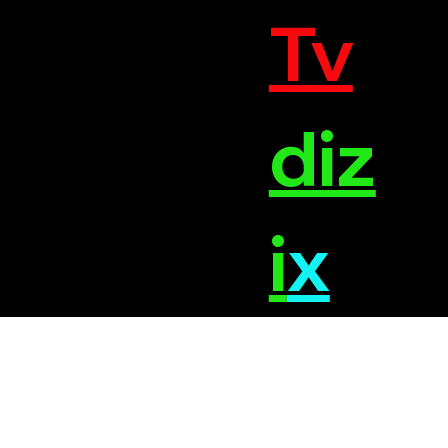
Tv
diz
i
x