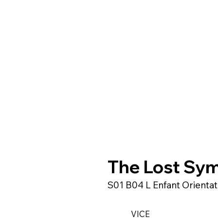
The Lost Sy
S01 B04 L Enfant Orientat
VICE