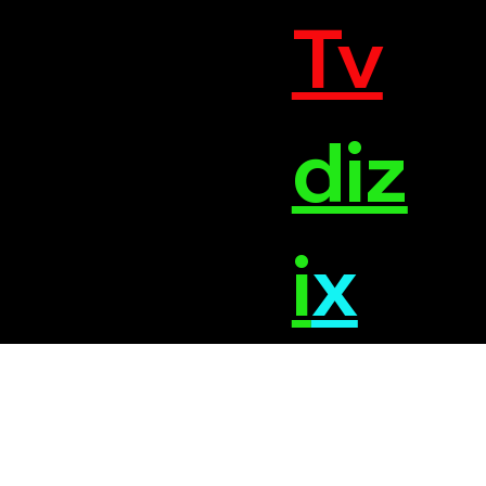
Tv
diz
i
x