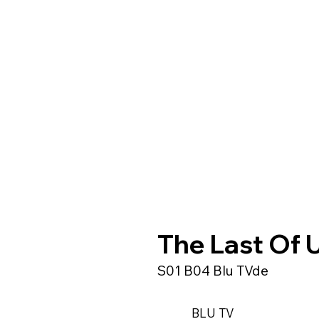
The Last Of 
S01 B04 Blu TVde
BLU TV