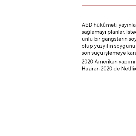
ABD hükûmeti, yayınlay
sağlamayı planlar. İst
ünlü bir gangsterin so
olup yüzyılın soygunu
son suçu işlemeye karar
2020 Amerikan yapımı a
Haziran 2020'de Netflix