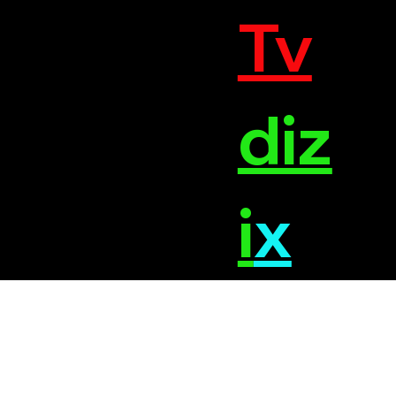
Tv
diz
i
x