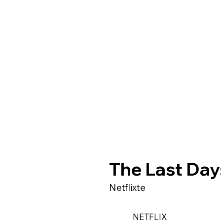
The Last Day
Netflixte
NETFLIX