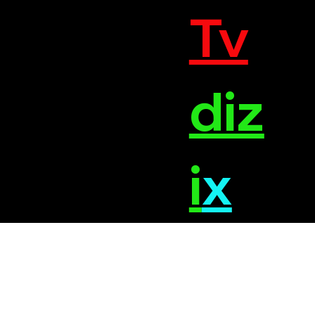
Tv
diz
i
x