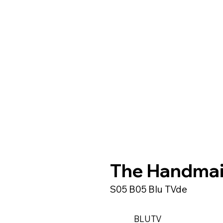
The Handmaid
S05 B05 Blu TVde
BLUTV