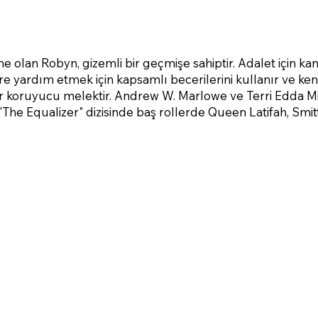
 olan Robyn, gizemli bir geçmişe sahiptir. Adalet için ka
re yardım etmek için kapsamlı becerilerini kullanır ve kend
r koruyucu melektir. Andrew W. Marlowe ve Terri Edda Mi
"The Equalizer" dizisinde baş rollerde Queen Latifah, Smi