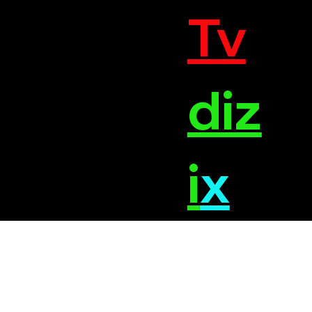
Tv
diz
i
x