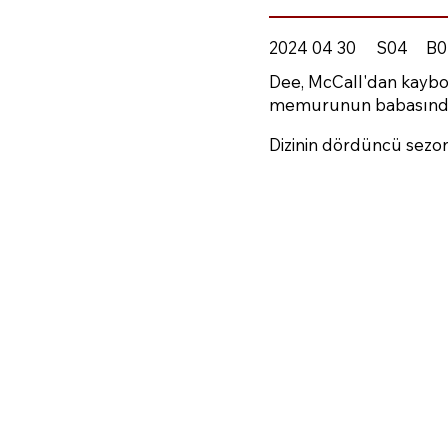
2024 04 30
S04
B0
Dee, McCall'dan kaybola
memurunun babasından ey
Dizinin dördüncü sezon