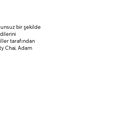
nunsuz bir şekilde
ilerini
ller tarafından
tty Chai, Adam