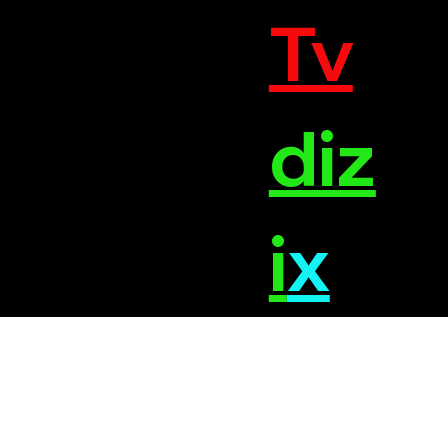
Tv
diz
i
x