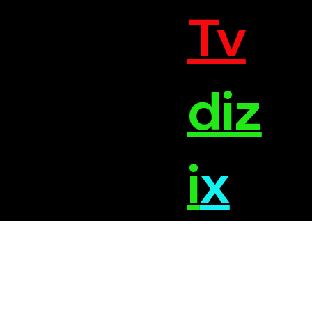
Tv
diz
i
x