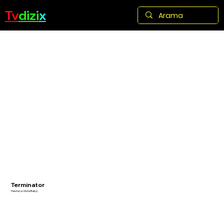
Tv
dizi
x
Terminator
Hasta La Vista Baby