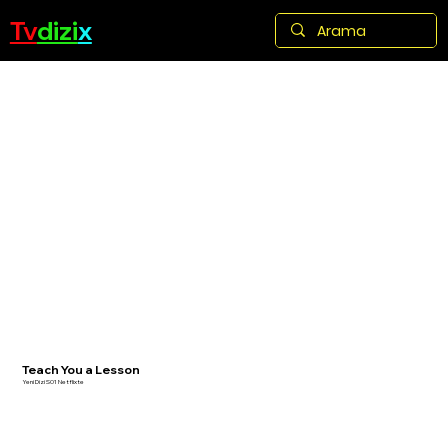
Tv
dizi
x
Teach You a Lesson
Yeni Dizi S01 Netflixte