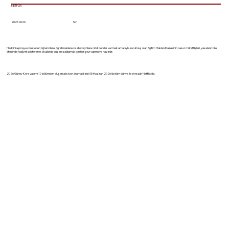
NETFLIX
2026 06 06
S01
Haddini aşmaya cüret eden öğrencilere, öğretmenlere ve ebeveynlere ciddi dersler vermek amacıyla kurulmuş olan Eğitim Hakları Dairesinin cesur müfettişleri, yasaların bile
ötesinde faaliyet göstererek okullarda düzeni sağlamak için her şeyi yapmaya hazırdır.
2026 Güney Kore yapımı 10 bölümden oluşan aksiyon drama dizisi 05 Haziran 2026'da tüm dünya ile aynı gün Netflix'de.