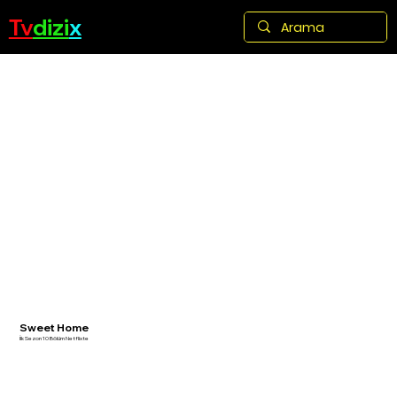
Tv
dizi
x
Sweet Home
İlk Sezon 10 Bölüm Netflixte