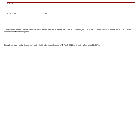
NETFLIX
2020 12 19
S01
"Ölme zamanının geldiğine karar verdim ve dünya benimle hem fikir" Cehenneme hoşgeldin. Gözlerini açtığın zaman tek gördüğün canavarlar. Ölüme mahkum bir dünyanın
sonunda hayatta kalmaya çalışın!
Güney Kore yapımı fantastik drama dizisinin 10 bölümden oluşan ilk sezonu 18 Aralık 2020'de tüm dünya ile aynı gün Netflix'te.