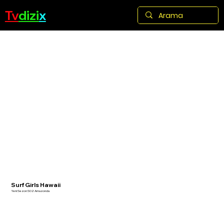
Tv
dizi
x
Surf Girls Hawaii
Yeni Sezon S02 Amazonda