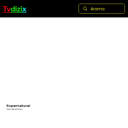
Tv
dizi
x
Supernatural
Ackles Ailesi Evini Açtı