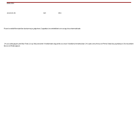
AMAZON
2020 03 25
S01
B10
Picard ve ekibi Romulan'ları durdurmaya çalışırken, Coppelius'un sentetikleri son savaşa hazırlanmaktadır.
24.yüzyılda geçen yeni Star Trek (Uzay Yolu) dizisinin 10 bölümden oluşan ilk sezonun 10.bölümü Amerika'dan 24 saat sonra Amazon Prime Video'da yayınlanıyor. Dizi bu bölüm
ile sezon finali yapıyor.