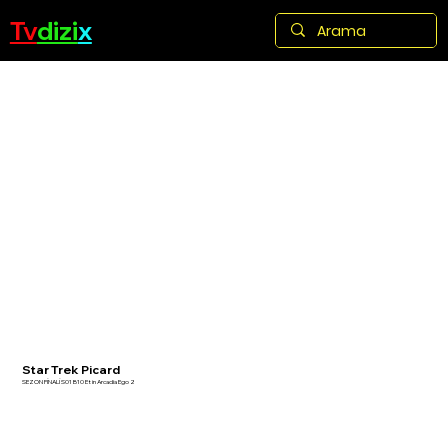
Tv
dizi
x
Star Trek Picard
SEZON FİNALİ S01 B10 Et in Arcadia Ego 2