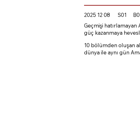
2025 12 08
S01
B0
Geçmişi hatırlamayan A
güç kazanmaya hevesli 
10 bölümden oluşan aks
dünya ile aynı gün Am