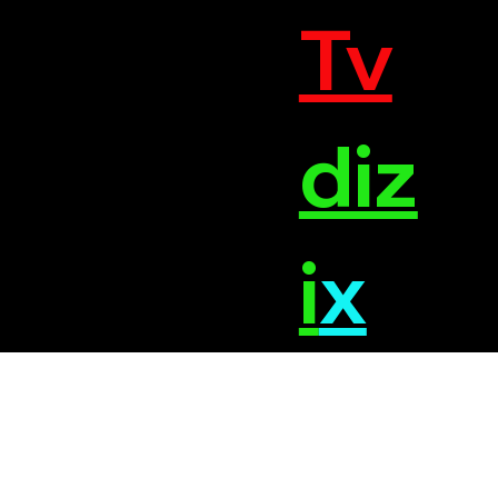
Tv
diz
i
x