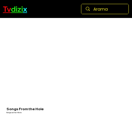
Tv
dizi
x
Songs From the Hole
Belgesel Netflixte