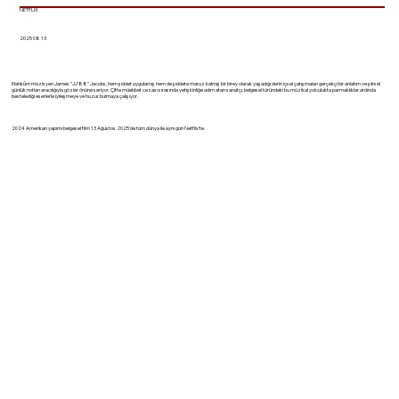
NETFLIX
2025 08 13
Mahkûm müzisyen James "JJ'88" Jacobs, hem şiddet uygulamış hem de şiddete maruz kalmış bir birey olarak yaşadığı derin içsel çatışmaları gerçekçi bir anlatım ve şiirsel
günlük notları aracılığıyla gözler önüne seriyor. Çifte müebbet cezası sırasında yetişkinliğe adım atan sanatçı, belgesel türündeki bu müzikal yolculukta parmaklıklar ardında
bestelediği eserlerle iyileşmeye ve huzur bulmaya çalışıyor.
2024 Amerikan yapımı belgesel film 13 Ağustos 2025'de tüm dünya ile aynı gün Netflix'te.