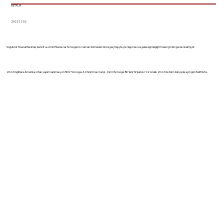
NETFLIX
2022 12 02
Soğuk bir Noel arifesinde, bencil ve cimri Ebenezer Scrooge'un zaman dolmadan önce geçmişiyle yüzleşmesi ve geleceği değiştirmesi için bir gecesi kalmıştır.
2022 İngiltere Amerika ortak yapımı animasyon filmi "Scrooge: A Christmas Carol - Cimri Scrooge: Bir Yeni Yıl Şarkısı" 02 Aralık 2022'de tüm dünya ile aynı gün Netflix'te.