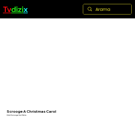
Tv
dizi
x
Scrooge A Christmas Carol
Cimri Scrooge Netflixte