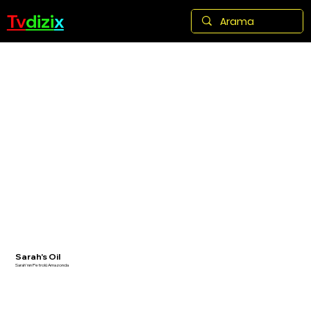
Tv
dizi
x
Sarah's Oil
Sarah'nın Petrolü Amazonda