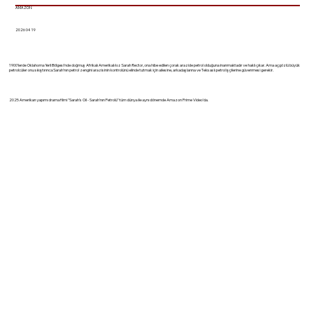
AMAZON
2026 04 19
1900'lerde Oklahoma Yerli Bölgesi'nde doğmuş Afrikalı Amerikalı kız Sarah Rector, ona hibe edilen çorak arazide petrol olduğuna inanmaktadır ve haklı çıkar. Ama açgözlü büyük
petrolcüler onu sıkıştırınca Sarah'nın petrol zengini arazisinin kontrolünü elinde tutmak için ailesine, arkadaşlarına ve Teksaslı petrol işçilerine güvenmesi gerekir.
2025 Amerikan yapımı drama filmi "Sarah's Oil - Sarah'nın Petrolü" tüm dünya ile aynı dönemde Amazon Prime Video'da.