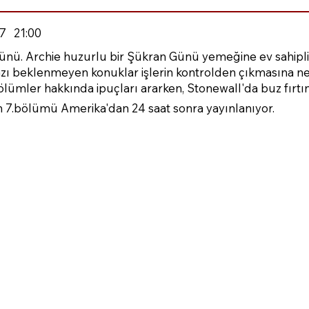
7
21:00
ünü. Archie huzurlu bir Şükran Günü yemeğine ev sahipl
bazı beklenmeyen konuklar işlerin kontrolden çıkmasına 
lümler hakkında ipuçları ararken, Stonewall'da buz fırtına
 7.bölümü Amerika'dan 24 saat sonra yayınlanıyor.