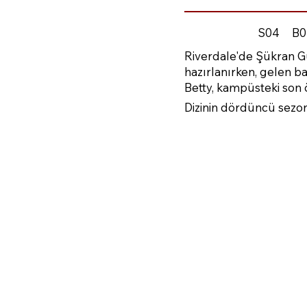
S04
B0
Riverdale'de Şükran G
hazırlanırken, gelen 
Betty, kampüsteki son ö
Dizinin dördüncü sezon