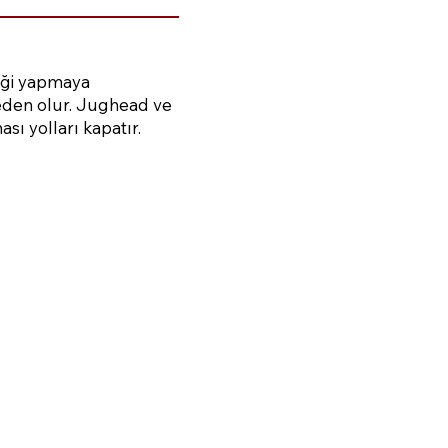
iği yapmaya
neden olur. Jughead ve
sı yolları kapatır.