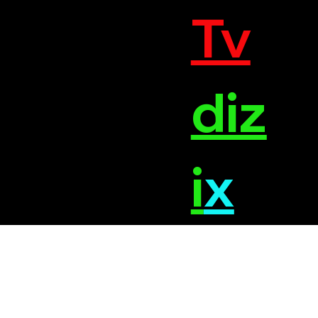
Tv
diz
i
x