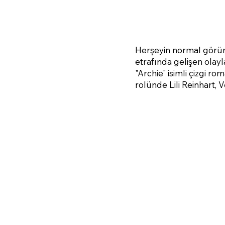
Herşeyin normal görün
etrafında gelişen olayl
"Archie" isimli çizgi r
rolünde Lili Reinhart