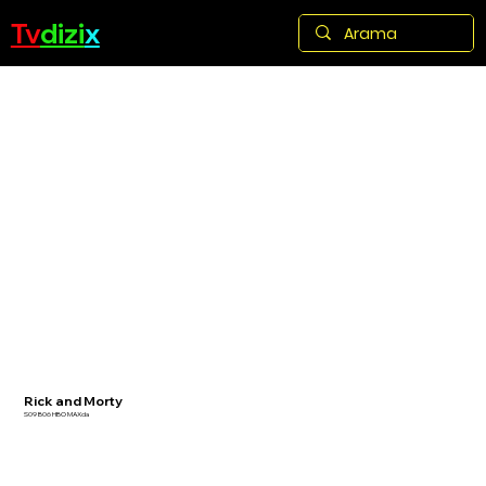
Tv
dizi
x
Rick and Morty
S09 B06 HBO MAXda