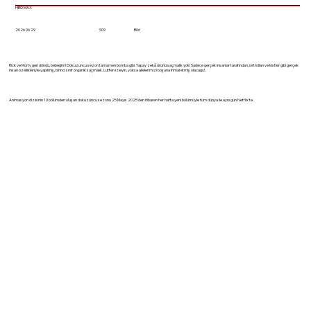
HBO MAX
2026 06 29
S09
B06
Rick ve Morty geri döndü, bebeğim! Dokuzuncu sezon tamamen bomba gibi. Yapay zekâ ürünü saçmalık yok! Sadece gerçek insanlar tarafından, sırt kılları ve kistler gibi gerçek
insan özellikleriyle yapılmış, birinci sınıf organik saçmalık. Lütfen izleyin, yoksa ailelerimizi boşuna ihmal etmiş olacağız.
Animasyon dizisinin 10 bölümden oluşan dokuzuncu sezonu 25 Mayıs 2025'den itibaren her hafta yeni bölümüyle tüm dünya ile aynı gün Netflix'te.