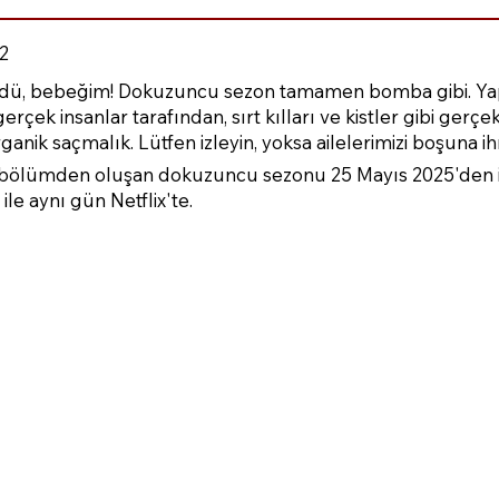
2
öndü, bebeğim! Dokuzuncu sezon tamamen bomba gibi. Y
çek insanlar tarafından, sırt kılları ve kistler gibi gerçek
organik saçmalık. Lütfen izleyin, yoksa ailelerimizi boşuna 
0 bölümden oluşan dokuzuncu sezonu 25 Mayıs 2025'den it
e aynı gün Netflix'te.