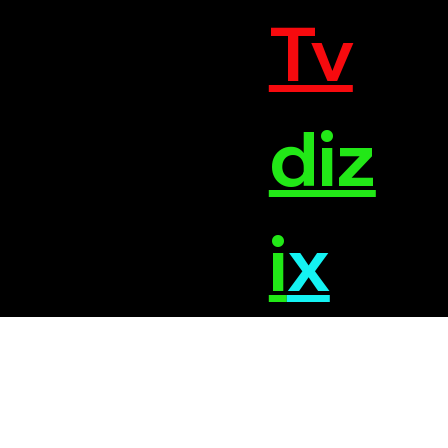
Tv
diz
i
x