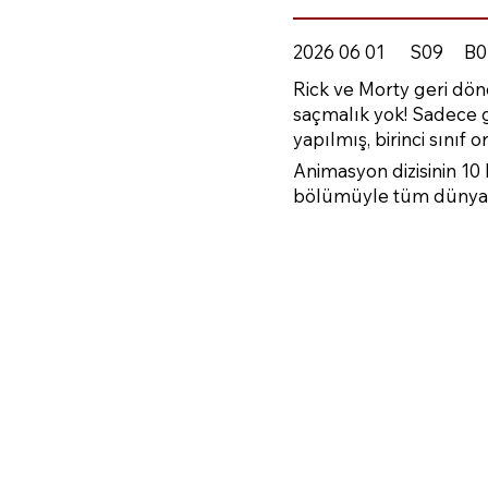
2026 06 01
S09
B0
Rick ve Morty geri d
saçmalık yok! Sadece ger
yapılmış, birinci sınıf 
Animasyon dizisinin 1
bölümüyle tüm dünya il