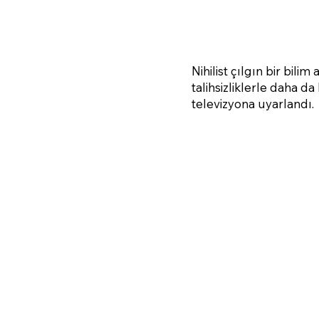
Nihilist çılgın bir bil
talihsizliklerle daha d
televizyona uyarlandı.