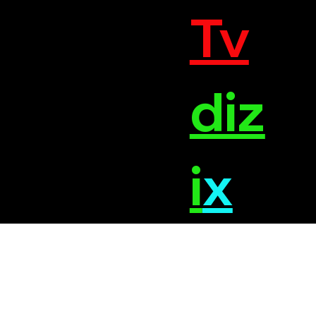
Tv
diz
i
x