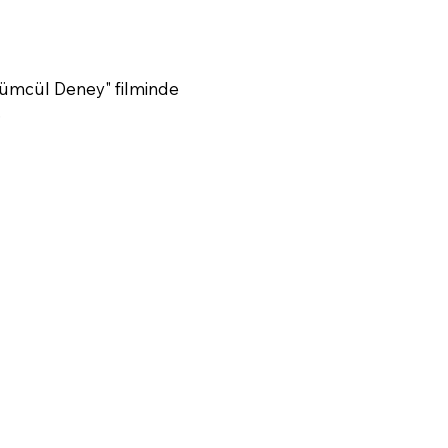
ölümcül Deney" filminde
.