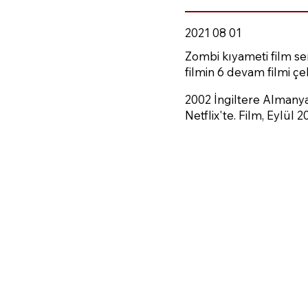
2021 08 01
Zombi kıyameti film ser
filmin 6 devam filmi çek
2002 İngiltere Almanya
Netflix'te. Film, Eylül 