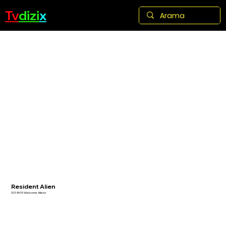
Tv
dizi
x
Resident Alien
S01 B09 Welcome Aliens