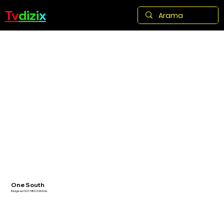
Tv
dizi
x
One South
Belgesel S01 HBO MAXda