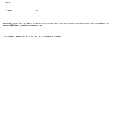
HBO MAX
2025 07 01
S01
Krizdeki genç yetişkinler bir ruh sağlığı ünitesine gelir. Doktorlar onları değerlendirir ve stabilize eder, grup terapisi ve bire bir seanslar aracılığıyla ayakta tedavi için hazırlık yapar.
Personel, hastalarla birlikte olmadıklarında birbirlerine destek olur.
2 bölümden oluşan belgesel dizi 26 Haziran 2025'de tüm dünya ile aynı dönemde HBO MAX'da.