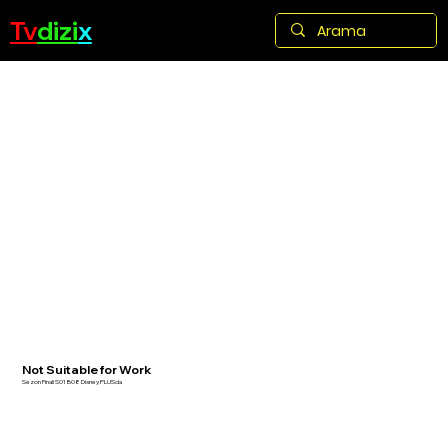
Tv
dizi
x
Not Suitable for Work
Sezon Finali S01 B08 Disney PLUSda