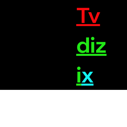
Tv
diz
i
x