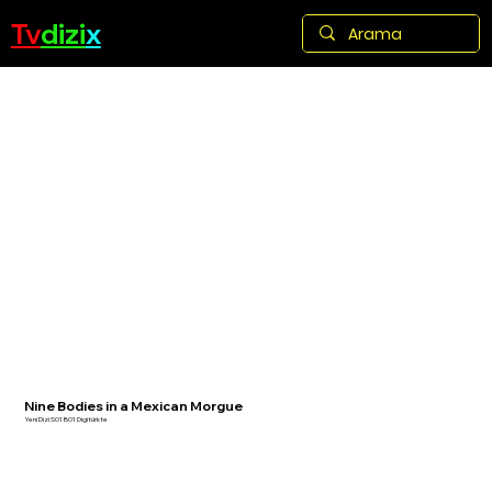
Tv
dizi
x
Nine Bodies in a Mexican Morgue
Yeni Dizi S01 B01 Digitürkte