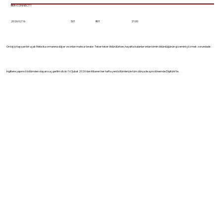
BEIN CONNECT 1
2026 02 16
21:00
S01
B01
On kişiyi taşıyan bir uçak Meksika ormanına düşer ve onları mahsur bırakır. Teker teker öldürülürken, hayatta kalanlar onları kimin öldürdüğünün gizemini çözmek zorundadır.
İngiltere yapımı 6 bölümden oluşan suç gerilim dizisi 16 Şubat 2026'dan itibaren her hafta yeni bölümleriyle tüm dünya ile aynı dönemde Digitürk'te.