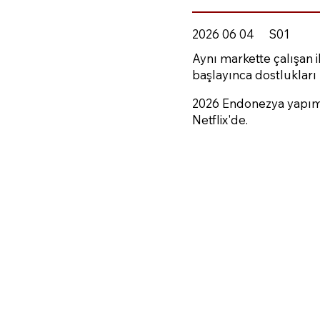
2026 06 04
S01
Aynı markette çalışan i
başlayınca dostlukları
2026 Endonezya yapımı 
Netflix'de.