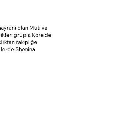
hayranı olan Muti ve
dikleri grupla Kore'de
şlıktan rakipliğe
ollerde Shenina