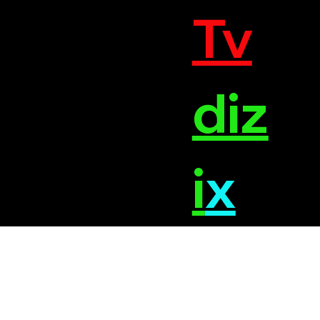
Tv
diz
i
x