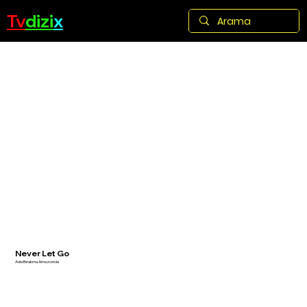
Tv
dizi
x
Never Let Go
Asla Bırakma Amazonda