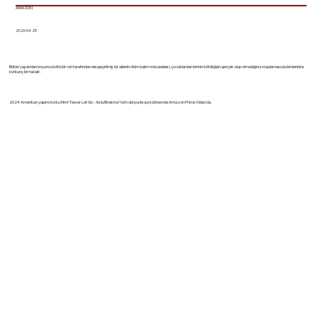
AMAZON
2026 04 25
Bütün yaşamları boyunca kötü bir ruh tarafından ele geçirilmiş bir ailenin ölüm kalım mücadelesi, çocuklardan birinin kötülüğün gerçek olup olmadığını sorgulamasıyla birdenbire
korkunç bir hal alır.
2024 Amerikan yapımı korku filmi "Never Let Go - Asla Bırakma" tüm dünya ile aynı dönemde Amazon Prime Video'da.