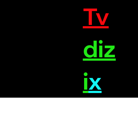
Tv
diz
i
x