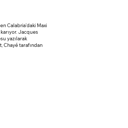
len Calabria'daki Maxi
ıkarıyor. Jacques
osu yazılarak
t, Chayé tarafından