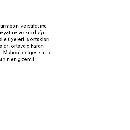
rmesini ve istifasına
n hayatına ve kurduğu
le üyeleri, iş ortakları
iaları ortaya çıkaran
 McMahon" belgeselinde
ının en gizemli