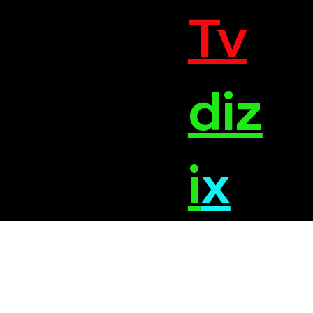
Tv
diz
i
x