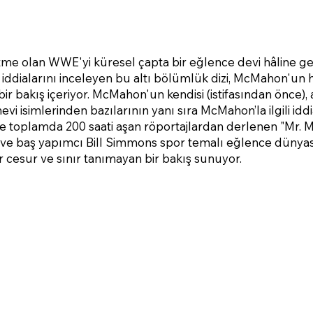
tme olan WWE'yi küresel çapta bir eğlence devi hâline geti
ar iddialarını inceleyen bu altı bölümlük dizi, McMahon'u
ir bakış içeriyor. McMahon'un kendisi (istifasından önce), ai
evi isimlerinden bazılarının yanı sıra McMahon’la ilgili idd
ve toplamda 200 saati aşan röportajlardan derlenen "Mr.
ve baş yapımcı Bill Simmons spor temalı eğlence dünyas
r cesur ve sınır tanımayan bir bakış sunuyor.