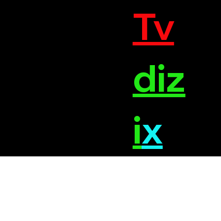
Tv
diz
i
x