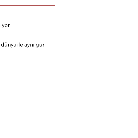
ıyor.
 dünya ile aynı gün