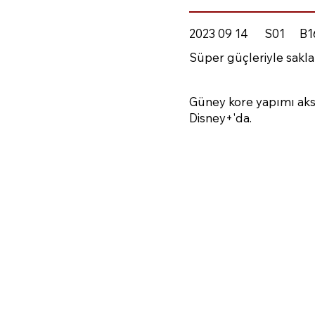
2023 09 14
S01
B1
Süper güçleriyle sakla
Güney kore yapımı aks
Disney+'da.