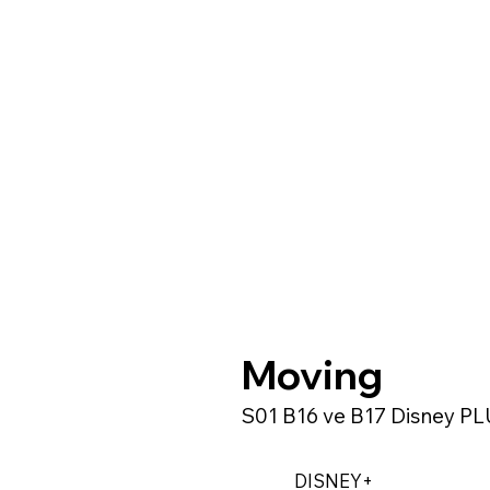
Moving
S01 B16 ve B17 Disney P
DISNEY+