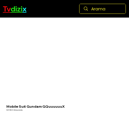
Tv
dizi
x
Mobile Suit Gundam GQuuuuuuX
S01 B04 Amazonda