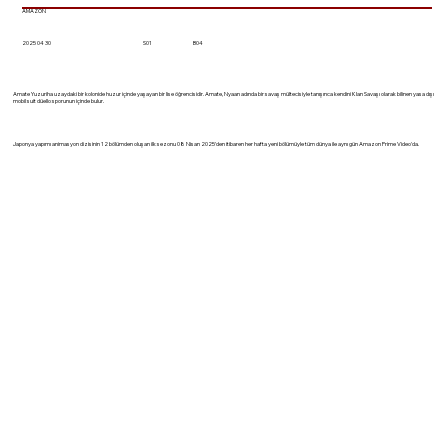
AMAZON
2025 04 30
S01
B04
Amate Yuzuriha uzaydaki bir kolonide huzur içinde yaşayan bir lise öğrencisidir. Amate, Nyaan adında bir savaş mültecisiyle tanışınca kendini Klan Savaşı olarak bilinen yasa dışı
mobil suit düello sporunun içinde bulur.
Japonya yapımı animasyon dizisinin 12 bölümden oluşan ilk sezonu 08 Nisan 2025'den itibaren her hafta yeni bölümüyle tüm dünya ile aynı gün Amazon Prime Video'da.