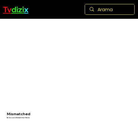
Tv
dizi
x
Mismatched
İlk Sezon 6 Bölüm Netflixte