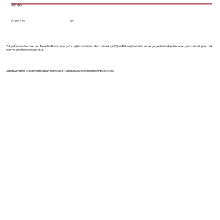
HBO MAX
2025 10 20
S01
Tokyo Üniversitesi mezunu Takashi Mikami, Japonya'nın eğitim sistemini reform etmek için Eğitim Bakanlığı'na katılır, ancak gerçeklerin beklentilerinden çok uzak olduğunu fark
eder ve yetkililere meydan okur.
Japonya yapımı 10 bölümden oluşan drama dizisi tüm dünya ile aynı dönemde HBO MAX'da.