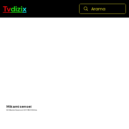
Tv
dizi
x
Mikami sensei
Mr Mikamis Classroom S01 HBO MAXda