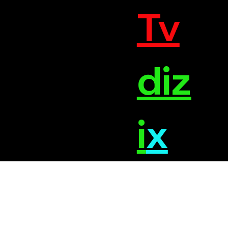
Tv
diz
i
x