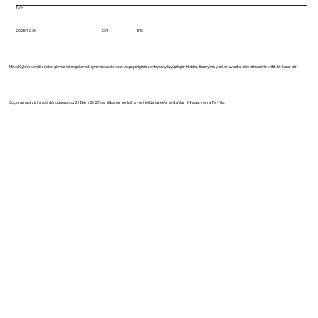
TV+
2025 12 30
S04
B10
Mike, Kyle'ın kendi izinden gitmesini engellemek için mücadele eder ve geçmişinin şeytanlarıyla yüzleşir. Hobbs, Bunny'nin yeni bir avantaj elde etmesiyle kritik bir karar alır.
Suç drama dizisinin dördüncü sezonu 27 Ekim 2025'den itibaren her hafta yeni bölümüyle Amerika'dan 24 saat sonra TV+'da.