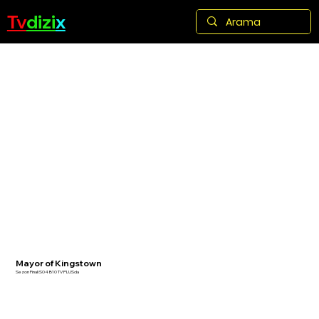
Tv
dizi
x
Mayor of Kingstown
Sezon Finali S04 B10 TV PLUSda