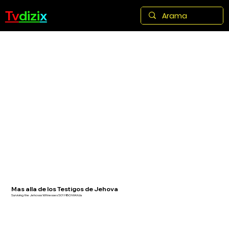
Tv
dizi
x
Mas alla de los Testigos de Jehova
Surviving the Jehovas Witnesses S01 HBO MAXda