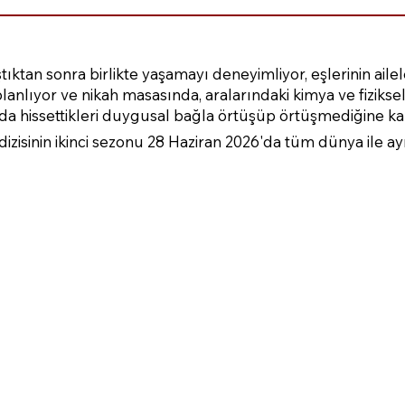
ştıktan sonra birlikte yaşamayı deneyimliyor, eşlerinin aile
planlıyor ve nikah masasında, aralarındaki kimya ve fiziksel
da hissettikleri duygusal bağla örtüşüp örtüşmediğine kar
dizisinin ikinci sezonu 28 Haziran 2026'da tüm dünya ile ayn