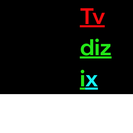
Tv
diz
i
x