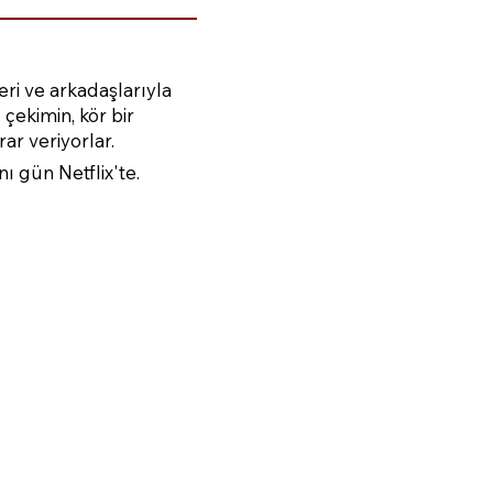
leri ve arkadaşlarıyla
 çekimin, kör bir
ar veriyorlar.
ı gün Netflix'te.