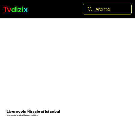
Tv
dizi
x
Liverpools Miracle of Istanbul
Liverpoolun İstanbul Mucizesi Netflixte