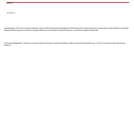
NETFLIX
2026 05 19
Çalkantılı geçen 2004/05 sezonunun ardından Liverpool, UEFA Şampiyonlar Ligi finalinde AC Milan karşısında 3-0 geriye düşmüştü. Sonrasında ise futbol tarihinin en büyük geri
dönüşlerinden biri yaşandı. O unutulmaz gecenin nefes kesici her anını tekrar yaşatırken takımın zorlu final yolculuğunu da takip edin.
2026 yapımı belgesel film "Untold UK: Liverpool's Miracle of Istanbul - Perde Arkası Birleşik Krallık: Liverpool'un İstanbul Mucizesi" 19 Mayıs 2026'da tüm dünya ile aynı gün
Netflix'te.