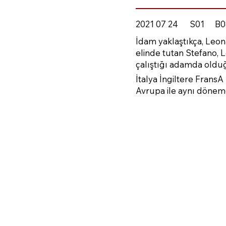
2021 07 24
S01
B0
İdam yaklaştıkça, Leon
elinde tutan Stefano, 
çalıştığı adamda oldu
İtalya İngiltere Frans
Avrupa ile aynı dönem