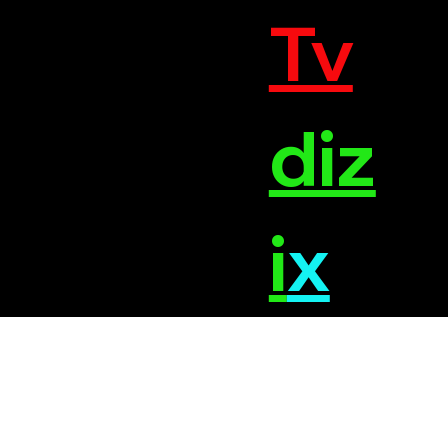
Tv
diz
i
x