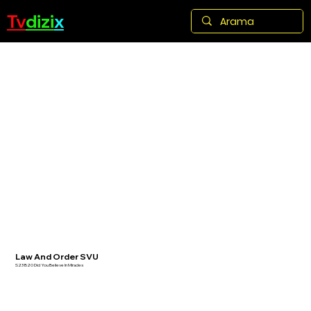
Tv
dizi
x
Law And Order SVU
S23 B20 Did You Believe In Miracles